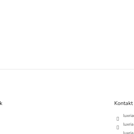
k
Kontakt
luxria
luxria
luxria