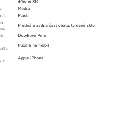
iPhone XR
a
:
Modrá
riál
:
Plast
ah
Predná a zadná časť obalu, tvrdené sklo
nia
:
ek
:
Dotykové Pero
Púzdra na mobil
uktu
:
Apple iPhone
ku
: