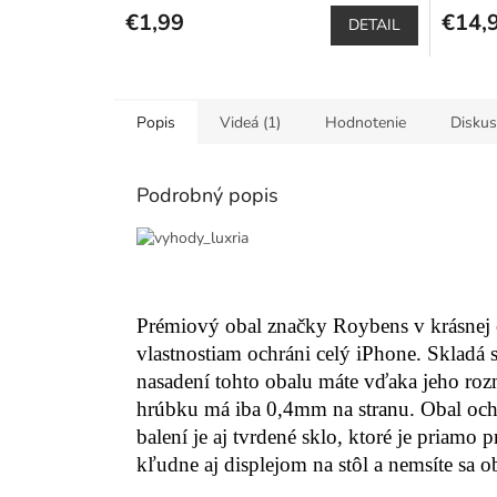
€1,99
€14,
DETAIL
Popis
Videá (1)
Hodnotenie
Diskus
Podrobný popis
Prémiový obal značky Roybens v krásnej 
vlastnostiam ochráni celý iPhone. Skladá s
nasadení tohto obalu máte vďaka jeho ro
hrúbku má iba 0,4mm na stranu. Obal ochrá
balení je aj tvrdené sklo, ktoré je priam
kľudne aj displejom na stôl a nemsíte sa