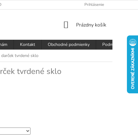
DAJOV
Prihlásenie
NÁKUPNÝ
Prázdny košík
KOŠÍK
 nám
Kontakt
Obchodné podmienky
Podmienky ochran
 darček tvrdené sklo
rček tvrdené sklo