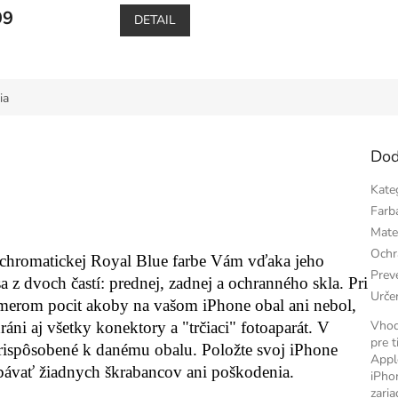
99
DETAIL
ia
Dod
Kate
Farb
Mate
Ochr
chromatickej Royal Blue farbe Vám vďaka jeho
Prev
a z dvoch častí: prednej, zadnej a ochranného skla. Pri
Urče
zmerom pocit akoby na vašom iPhone obal ani nebol,
Vho
ni aj všetky konektory a "trčiaci" fotoaparát. V
pre t
o prispôsobené k danému obalu. Položte svoj iPhone
Appl
 obávať žiadnych škrabancov ani poškodenia.
iPho
zaria