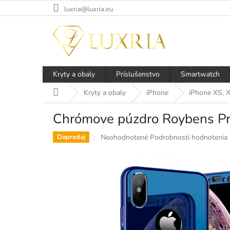
Prejsť
luxria@luxria.eu
na
obsah
Kryty a obaly
Príslušenstvo
Smartwatch
Domov
Kryty a obaly
iPhone
iPhone XS, 
Chrómove púzdro Roybens Pr
Priemerné
Neohodnotené
Podrobnosti hodnotenia
Dopredaj
hodnotenie
produktu
je
0,0
z
5
hviezdičiek.