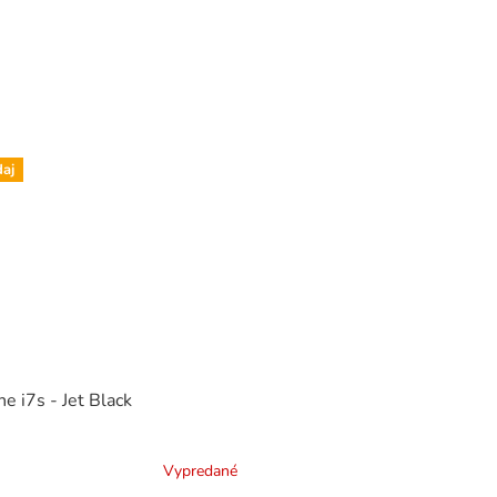
aj
e i7s - Jet Black
Vypredané