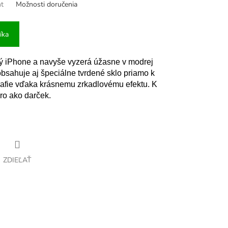
nt
Možnosti doručenia
íka
elý iPhone a navyše vyzerá úžasne v modrej
obsahuje aj špeciálne tvrdené sklo priamo k
grafie vďaka krásnemu zrkadlovému efektu. K
ro ako darček.
ZDIEĽAŤ