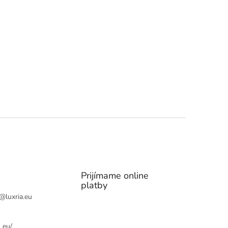
Prijímame online
platby
@
luxria.eu
_eu/