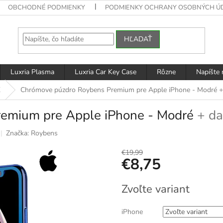
OBCHODNÉ PODMIENKY
PODMIENKY OCHRANY OSOBNÝCH Ú
HĽADAŤ
Luxria Plasma
Luxria Car Key Case
Rôzne
Napíšte
X
Chrómove púzdro Roybens Premium pre Apple iPhone - Modré
+
emium pre Apple iPhone - Modré
+ da
Značka:
Roybens
€19,99
€8,75
Jednotková
Zvoľte variant
cena:
iPhone