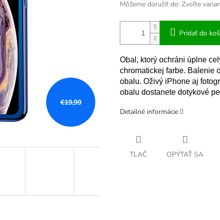
Môžeme doručiť do:
Zvoľte varia
Pridať do koš
Obal, ktorý ochráni úplne c
chromatickej farbe. Balenie 
obalu. Oživý iPhone aj foto
obalu dostanete dotykové pe
€19,99
Detailné informácie
TLAČ
OPÝTAŤ SA