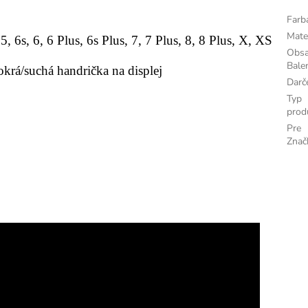
Farb
Mate
 6s, 6, 6 Plus, 6s Plus, 7, 7 Plus, 8, 8 Plus, X, XS
Obs
Bale
okrá/suchá handrička na displej
Darč
Typ
prod
Pre
Znač