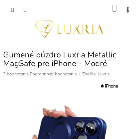
Prejsť
NÁKU
na
obsah
KOŠÍK
Gumené púzdro Luxria Metallic
MagSafe pre iPhone - Modré
Priemerné
3 hodnotenia
Podrobnosti hodnotenia
Značka:
Luxria
hodnotenie
produktu
je
5,0
z
5
hviezdičiek.