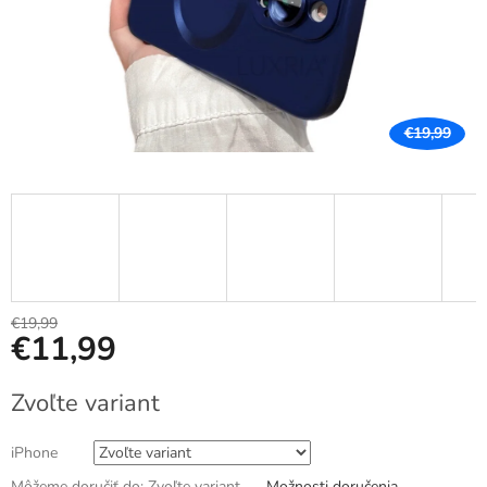
€19,99
€19,99
€11,99
Jednotková
Zvoľte variant
cena:
iPhone
Môžeme doručiť do:
Zvoľte variant
Možnosti doručenia