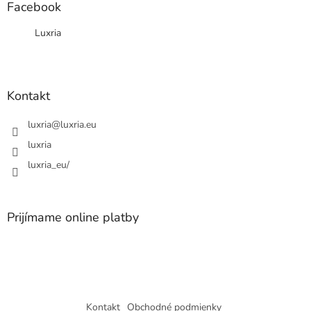
ä
Facebook
t
Luxria
i
e
Kontakt
luxria
@
luxria.eu
luxria
luxria_eu/
Prijímame online platby
Kontakt
Obchodné podmienky