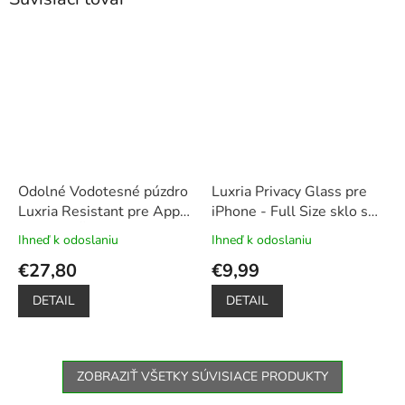
Odolné Vodotesné púzdro
Luxria Privacy Glass pre
Luxria Resistant pre Apple
iPhone - Full Size sklo s
iPhone - Čierne
ochranou súkromia
Ihneď k odoslaniu
Ihneď k odoslaniu
Priemerné
Priemerné
(certifikované)
+ Plavák k
hodnotenie
hodnotenie
€27,80
€9,99
obalu ako darček
produktu
produktu
je
je
DETAIL
DETAIL
5,0
5,0
z
z
5
5
hviezdičiek.
hviezdičiek.
ZOBRAZIŤ VŠETKY SÚVISIACE PRODUKTY