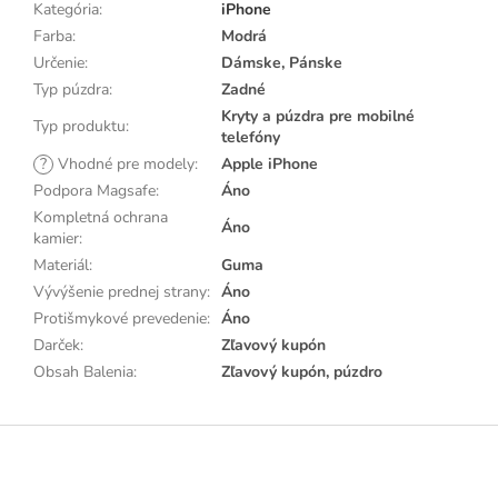
Kategória
:
iPhone
Farba
:
Modrá
Určenie
:
Dámske, Pánske
Typ púzdra
:
Zadné
Kryty a púzdra pre mobilné
Typ produktu
:
telefóny
?
Vhodné pre modely
:
Apple iPhone
Podpora Magsafe
:
Áno
Kompletná ochrana
Áno
kamier
:
Materiál
:
Guma
Vývýšenie prednej strany
:
Áno
Protišmykové prevedenie
:
Áno
Darček
:
Zľavový kupón
Obsah Balenia
:
Zľavový kupón, púzdro
Z
á
p