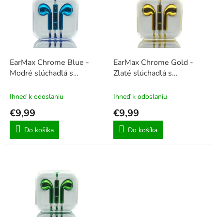
u
i
k
s
t
p
o
r
v
o
d
EarMax Chrome Blue -
EarMax Chrome Gold -
u
Modré slúchadlá s
Zlaté slúchadlá s
k
mikrofónom a ovládaním
mikrofónom a ovládaním
t
hlasitosti
hlasitosti
Ihneď k odoslaniu
Ihneď k odoslaniu
o
€9,99
€9,99
v
Do košíka
Do košíka