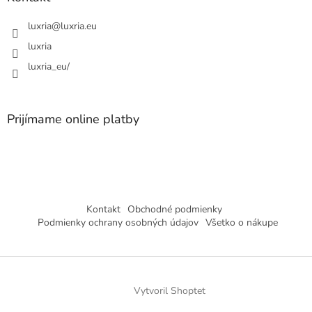
i
s
luxria
@
luxria.eu
u
luxria
luxria_eu/
Prijímame online platby
Kontakt
Obchodné podmienky
Podmienky ochrany osobných údajov
Všetko o nákupe
Vytvoril Shoptet