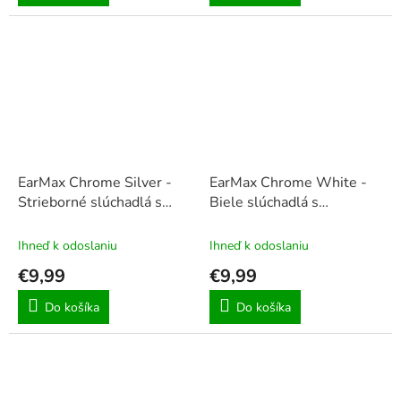
EarMax Chrome Silver -
EarMax Chrome White -
Strieborné slúchadlá s
Biele slúchadlá s
mikrofónom a ovládaním
mikrofónom a ovládaním
hlasitosti
hlasitosti
Ihneď k odoslaniu
Ihneď k odoslaniu
€9,99
€9,99
Do košíka
Do košíka