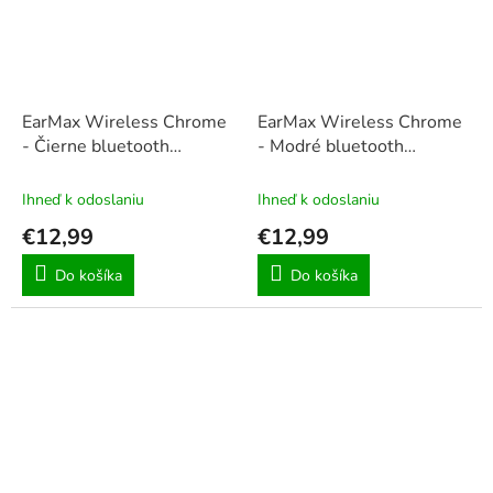
EarMax Wireless Chrome
EarMax Wireless Chrome
- Čierne bluetooth
- Modré bluetooth
slúchadlá s mikrofónom
slúchadlá s mikrofónom
Ihneď k odoslaniu
Ihneď k odoslaniu
€12,99
€12,99
Do košíka
Do košíka