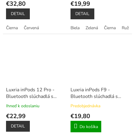
€32,80
€19,99
produktu
produktu
je
je
DETAIL
DETAIL
5,0
4,9
z
z
Čierna
Červená
Biela
Zelená
Čierna
Ružov
5
5
hviezdičiek.
hviezdičiek.
Luxria inPods 12 Pro -
Luxria inPods F9 -
Bluetooth slúchadlá s
Bluetooth slúchadlá s
nabíjacím púzdrom (6
veľkokapacitným nabíjacím
Ihneď k odoslaniu
Predobjednávka
Priemerné
Priemerné
farieb)
púzdrom
hodnotenie
hodnotenie
€22,99
€19,80
produktu
produktu
je
je
DETAIL
Do košíka
5,0
5,0