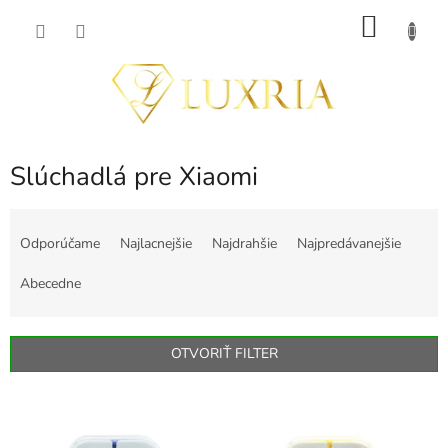
Prejsť
NÁKU
na
obsah
KOŠÍK
Slúchadlá pre Xiaomi
R
a
Odporúčame
Najlacnejšie
Najdrahšie
Najpredávanejšie
d
e
Abecedne
n
i
e
OTVORIŤ FILTER
p
r
V
o
ý
d
p