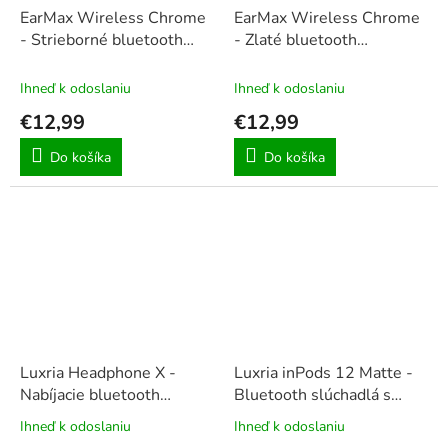
EarMax Wireless Chrome
EarMax Wireless Chrome
- Strieborné bluetooth
- Zlaté bluetooth
slúchadlá s mikrofónom
slúchadlá s mikrofónom
Ihneď k odoslaniu
Ihneď k odoslaniu
€12,99
€12,99
Do košíka
Do košíka
Luxria Headphone X -
Luxria inPods 12 Matte -
Nabíjacie bluetooth
Bluetooth slúchadlá s
slúchadlá
+ AUX kábel (
nabíjacím púzdrom (8
Ihneď k odoslaniu
Ihneď k odoslaniu
Priemerné
Priemerné
100 cm )
farieb)
hodnotenie
hodnotenie