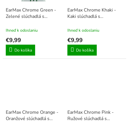
EarMax Chrome Green -
EarMax Chrome Khaki -
Zelené slúchadlá s
Kaki slúchadlá s
mikrofónom a ovládaním
mikrofónom a ovládaním
hlasitosti
hlasitosti
Ihneď k odoslaniu
Ihneď k odoslaniu
€9,99
€9,99
Do košíka
Do košíka
EarMax Chrome Orange -
EarMax Chrome Pink -
Oranžové slúchadlá s
Ružové slúchadlá s
mikrofónom a ovládaním
mikrofónom a ovládaním