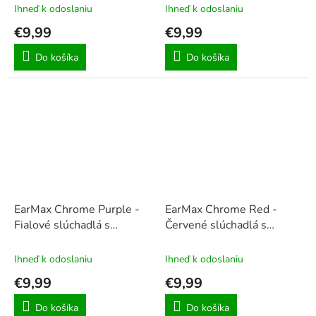
hlasitosti
hlasitosti
Ihneď k odoslaniu
Ihneď k odoslaniu
€9,99
€9,99
Do košíka
Do košíka
EarMax Chrome Purple -
EarMax Chrome Red -
Fialové slúchadlá s
Červené slúchadlá s
mikrofónom a ovládaním
mikrofónom a ovládaním
hlasitosti
hlasitosti
Ihneď k odoslaniu
Ihneď k odoslaniu
€9,99
€9,99
Do košíka
Do košíka