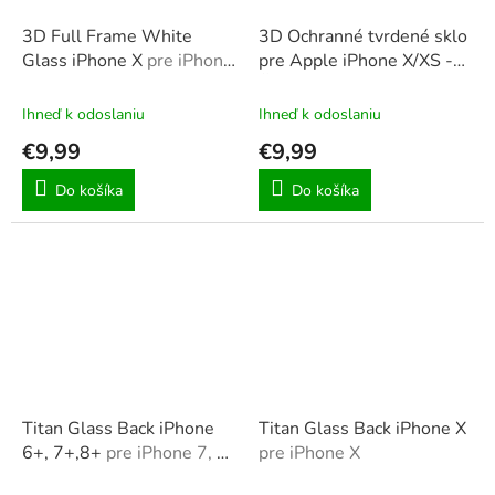
3D Full Frame White
3D Ochranné tvrdené sklo
Glass iPhone X
pre iPhone
pre Apple iPhone X/XS -
X
Čierne, Biele
pre iphone X
Ihneď k odoslaniu
Ihneď k odoslaniu
€9,99
€9,99
Do košíka
Do košíka
Titan Glass Back iPhone
Titan Glass Back iPhone X
6+, 7+,8+
pre iPhone 7, 8,
pre iPhone X
7 Plus, 8 Plus