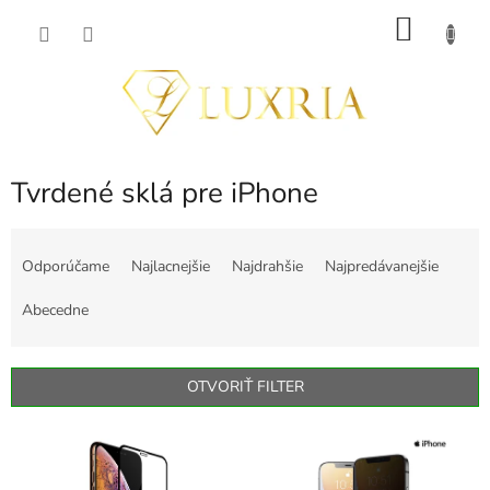
Prejsť
NÁKU
na
obsah
KOŠÍK
Tvrdené sklá pre iPhone
R
a
Odporúčame
Najlacnejšie
Najdrahšie
Najpredávanejšie
d
e
Abecedne
n
i
e
OTVORIŤ FILTER
p
r
V
o
ý
d
p