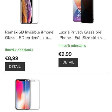
u
i
k
s
t
p
o
r
v
o
d
Remax 5D Invisible iPhone
Luxria Privacy Glass pre
u
Glass - 5D tvrdené sklo
iPhone - Full Size sklo s
k
pre iPhone
ochranou súkromia
Ihneď k odoslaniu
Priemerné
t
Ihneď k odoslaniu
hodnotenie
€9,99
o
produktu
€8,99
v
je
DETAIL
5,0
DETAIL
z
5
hviezdičiek.