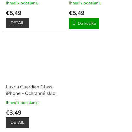
Ihneď k odoslaniu
Ihneď k odoslaniu
€5,49
€5,49
DETAIL
Do košíka
Luxria Guardian Glass
iPhone - Ochranné sklo
pre Apple iPhone
Ihneď k odoslaniu
Priemerné
hodnotenie
€3,49
produktu
je
DETAIL
5,0
z